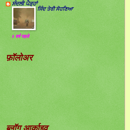
ਸੰਦਲੀ ਪੈੜ੍ਹਾਂ
ਜਿੰਦ ਤੇਰੀ ਸੋਹਣਿਆ
8 वर्ष पहले
फ़ॉलोअर
ब्लॉग आर्काइव