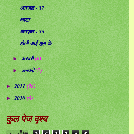
अग़ज़ल - 37
आशा
अग़ज़ल - 36
होली आई झूम के
फ़रवरी
(6)
►
जनवरी
(5)
►
2011
(76)
►
2010
(6)
►
कुल पेज दृश्य
2
6
1
2
4
5