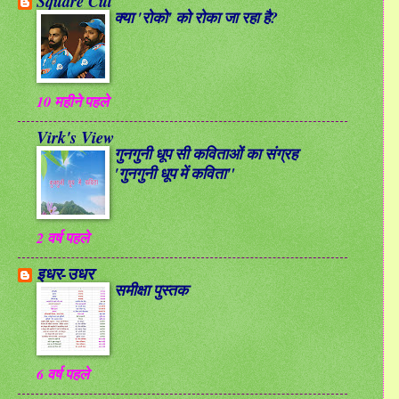
Square Cut
क्या 'रोको' को रोका जा रहा है?
10 महीने पहले
Virk's View
गुनगुनी धूप सी कविताओं का संग्रह
'गुनगुनी धूप में कविता"
2 वर्ष पहले
इधर-उधर
समीक्षा पुस्तक
6 वर्ष पहले