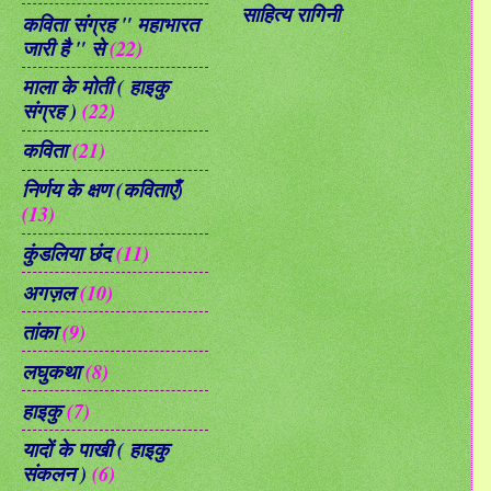
साहित्य रागिनी
कविता संग्रह " महाभारत
जारी है " से
(22)
माला के मोती ( हाइकु
संग्रह )
(22)
कविता
(21)
निर्णय के क्षण (कविताएँ)
(13)
कुंडलिया छंद
(11)
अगज़ल
(10)
तांका
(9)
लघुकथा
(8)
हाइकु
(7)
यादों के पाखी ( हाइकु
संकलन )
(6)