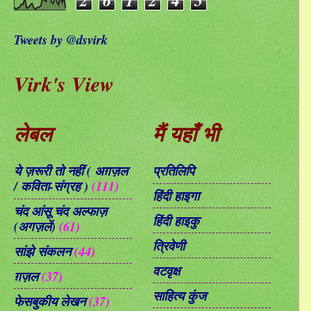
Tweets by @dsvirk
Virk's View
लेबल
मैं यहाँ भी
ये ज़रूरी तो नहीं ( अग़ज़ल
प्रतिलिपि
/ कविता-संग्रह )
(111)
हिंदी हाइगा
चंद आंसू चंद अल्फाज़
हिंदी हाइकु
(अगज़लें)
(61)
त्रिवेणी
सांझे संकलन
(44)
वटवृक्ष
ग़ज़ल
(37)
साहित्य कुंज
फेसबुकीय लेखन
(37)