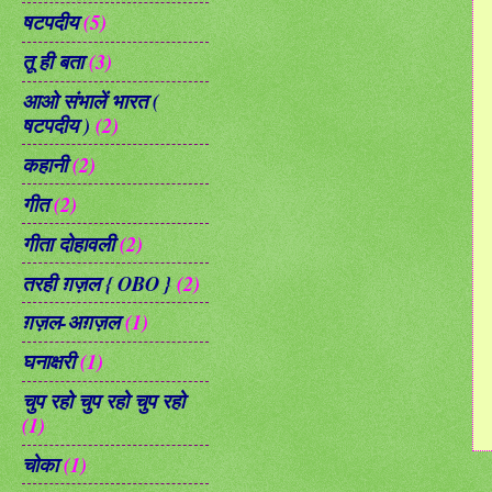
षटपदीय
(5)
तू ही बता
(3)
आओ संभालें भारत (
षटपदीय )
(2)
कहानी
(2)
गीत
(2)
गीता दोहावली
(2)
तरही ग़ज़ल { OBO }
(2)
ग़ज़ल-अग़ज़ल
(1)
घनाक्षरी
(1)
चुप रहो चुप रहो चुप रहो
(1)
चोका
(1)