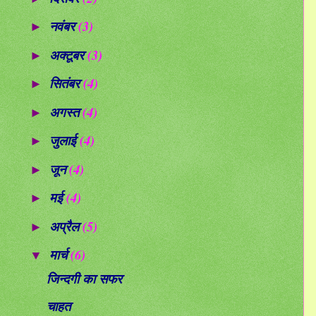
नवंबर
(3)
►
अक्टूबर
(3)
►
सितंबर
(4)
►
अगस्त
(4)
►
जुलाई
(4)
►
जून
(4)
►
मई
(4)
►
अप्रैल
(5)
►
मार्च
(6)
▼
जिन्दगी का सफर
चाहत