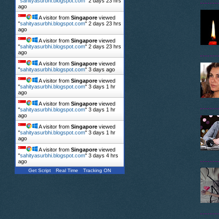
"
sahityasurbhi.blogspot.com
"
2 days 23 hrs
ago
A visitor from
Singapore
viewed
"
sahityasurbhi.blogspot.com
"
2 days 23 hrs
ago
A visitor from
Singapore
viewed
"
sahityasurbhi.blogspot.com
"
2 days 23 hrs
ago
A visitor from
Singapore
viewed
"
sahityasurbhi.blogspot.com
"
3 days ago
A visitor from
Singapore
viewed
"
sahityasurbhi.blogspot.com
"
3 days 1 hr
ago
A visitor from
Singapore
viewed
"
sahityasurbhi.blogspot.com
"
3 days 1 hr
ago
A visitor from
Singapore
viewed
"
sahityasurbhi.blogspot.com
"
3 days 1 hr
ago
A visitor from
Singapore
viewed
"
sahityasurbhi.blogspot.com
"
3 days 4 hrs
ago
Get Script
Real Time
Tracking ON